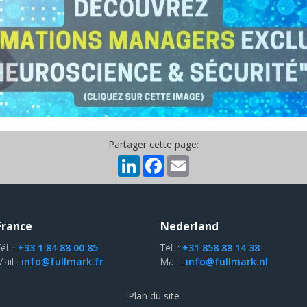
Partager cette page:
LinkedIn
Facebook
Email
France
Nederland
él. :
+33 1 84 88 00 85
Tél. :
+31 858 88 14 38
Mail :
info@fullmark.fr
Mail :
info@fullmark.nl
Plan du site