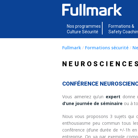
Nos programmes
Formations &
Culture Sécurité
Safety Coachi
Fullmark
/
Formations sécurité
/
Ne
NEUROSCIENCES
CONFÉRENCE NEUROSCIEN
Vous aimeriez qu’un
expert
donne u
d’une journée de séminaire
ou à to
Nous vous proposons 3 sujets qui o
enthousiasme peu commun tous les li
conférence (d’une durée de +/-1h en
entreprise. On va par exemple com