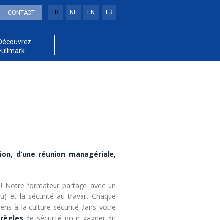
FR
NL
EN
ES
CONTACT
Découvrez
Fullmark
ion, d’une réunion managériale,
 ! Notre formateur partage avec un
 et la sécurité au travail. Chaque
ns à la culture sécurité dans votre
règles
de sécurité pour gagner du