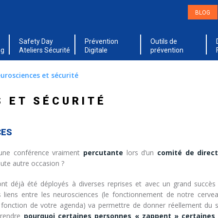
BLOG
Safety Day
Prévention
Outils de
ng
Ateliers Sécurité
Digitale
prévention
urosciences et sécurité
 ET SÉCURITÉ
CES
ne conférence vraiment
percutante
lors d’un
comité de direct
ute autre occasion ?
nt déjà été déployés à diverses reprises et avec un grand succès
ens entre les neurosciences (le fonctionnement de notre cerveau)
 fonction de votre agenda) va permettre de donner réellement du se
prendre
pourquoi certaines personnes « zappent » certaines 