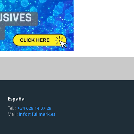
España
Tel. :
+34 629 14 07 29
Mail :
info@fullmark.es