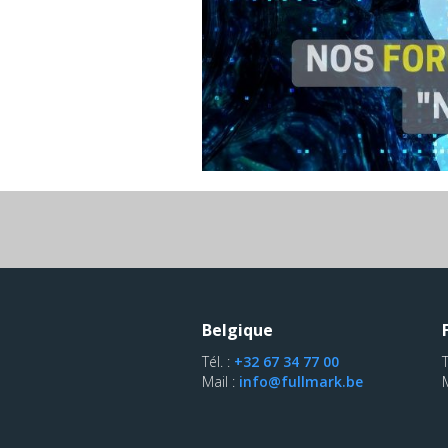
Belgique
Tél. :
+32 67 34 77 00
T
Mail :
info@fullmark.be