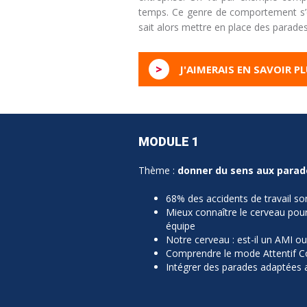
temps. Ce genre de comportement s’
sait alors mettre en place des parades
>
J'AIMERAIS EN SAVOIR P
MODULE 1
Thème :
donner du sens aux parade
68% des accidents de travail s
Mieux connaître le cerveau pou
équipe
Notre cerveau : est-il un AMI o
Comprendre le mode Attentif C
Intégrer des parades adaptées 