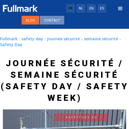
FR
NL
EN
ES
BLOG
CONTACT
Fullmark
/
safety day
/
Journée sécurité - semaine sécurité -
Safety Day
JOURNÉE SÉCURITÉ /
SEMAINE SÉCURITÉ
(SAFETY DAY / SAFETY
WEEK)