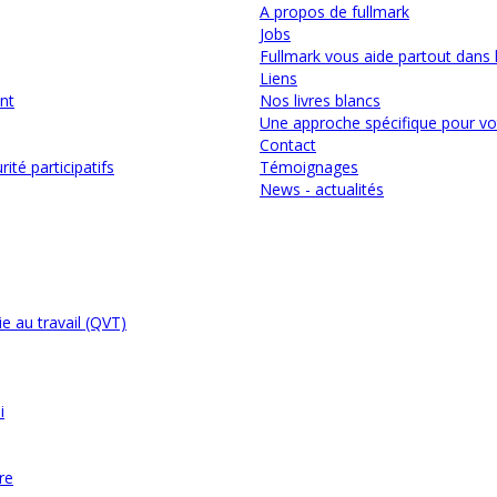
A propos de fullmark
Jobs
Fullmark vous aide partout dans
Liens
nt
Nos livres blancs
Une approche spécifique pour vo
Contact
ité participatifs
Témoignages
News - actualités
ie au travail (QVT)
i
re