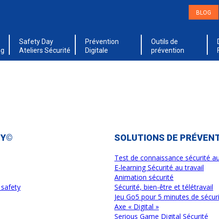
BLOG
Safety Day
Prévention
Outils de
ng
Ateliers Sécurité
Digitale
prévention
TY©
SOLUTIONS DE PRÉVENT
Test de connaissance sécurité au 
E-learning Sécurité au travail
Animation sécurité
safety
Sécurité, bien-être et télétravail
Jeu Go5 pour 5 minutes de sécur
Axe « Digital »
Serious Game Digital Sécurité