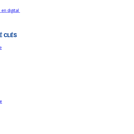
 en digital
É CLÉS
e
re