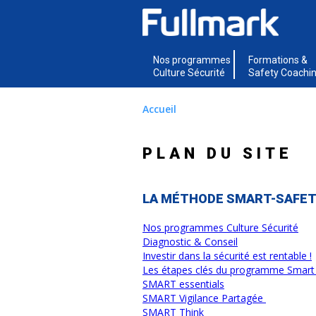
Nos programmes
Formations &
Culture Sécurité
Safety Coachi
Accueil
PLAN DU SITE
LA MÉTHODE SMART-SAFE
Nos programmes Culture Sécurité
Diagnostic & Conseil
Investir dans la sécurité est rentable !
Les étapes clés du programme Smart 
SMART essentials
SMART Vigilance Partagée
SMART Think