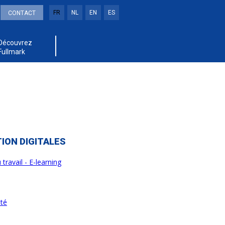
FR
NL
EN
ES
CONTACT
Découvrez
Fullmark
ION DIGITALES
travail - E-learning
ité