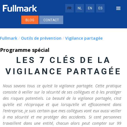
FR
NL
EN
ES
BLOG
CONTACT
Fullmark
/
Outils de prévention
/
Vigilance partagée
Programme spécial
LES 7 CLÉS DE LA
VIGILANCE PARTAGÉE
Nous savons tous ce qu’est la vigilance partagée. Cette pratique
consiste à veiller sur la sécurité de ses collègues et à les protéger
des risques potentiels. La beauté de la vigilance partagée, c’est
qu’elle est réciproque et que lorsqu’elle vit efficacement dans
l’entreprise, je suis certain que mes collègues vont eux aussi veiller
à ma sécurité et me protéger des accidents. Si cent personnes
travaillent dans une entité, chacun alors peut compter sur 99