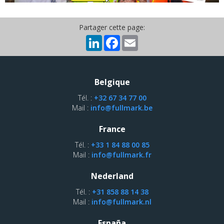
Partager cette page:
LinkedIn
Facebook
Email
Belgique
Tél. :
+32 67 34 77 00
Mail :
info@fullmark.be
France
Tél. :
+33 1 84 88 00 85
Mail :
info@fullmark.fr
Nederland
Tél. :
+31 858 88 14 38
Mail :
info@fullmark.nl
España