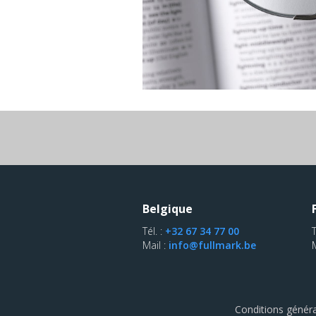
Belgique
Tél. :
+32 67 34 77 00
T
Mail :
info@fullmark.be
Conditions généra