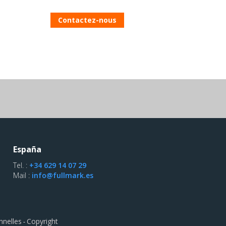
Contactez-nous
España
Tel. :
+34 629 14 07 29
Mail :
info@fullmark.es
nnelles
Copyright
-