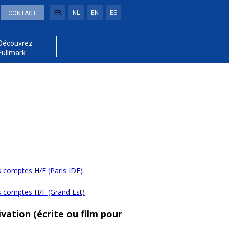
FR
NL
EN
ES
CONTACT
Découvrez
Fullmark
 comptes H/F (Paris IDF)
s comptes H/F (Grand Est)
vation (écrite ou film pour