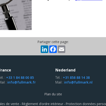
Partager cette page:
LinkedIn
Facebook
Email
France
Nederland
él. :
+33 1 84 88 00 85
Tél. :
+31 858 88 14 38
Mail :
info@fullmark.fr
Mail :
info@fullmark.nl
Plan du site
les de vente
Règlement d’ordre intérieur
Protection données perso
-
-