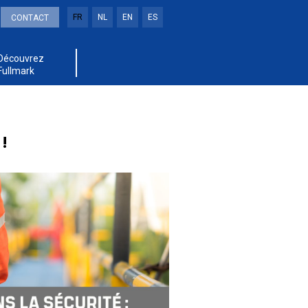
FR
NL
EN
ES
CONTACT
Découvrez
Fullmark
!