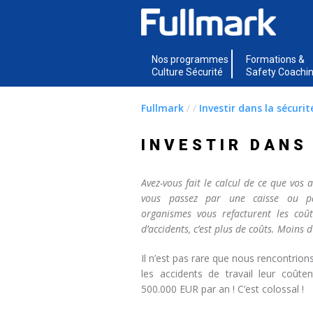
Nos programmes
Formations &
Culture Sécurité
Safety Coachi
Fullmark
/
/
Investir dans la sécurit
INVESTIR DANS
Avez-vous fait le calcul de ce que vos
vous passez par une caisse ou pa
organismes vous refacturent les coûts
d’accidents, c’est plus de coûts. Moins d
Il n’est pas rare que nous rencontrion
les accidents de travail leur coû
500.000 EUR par an ! C’est colossal !