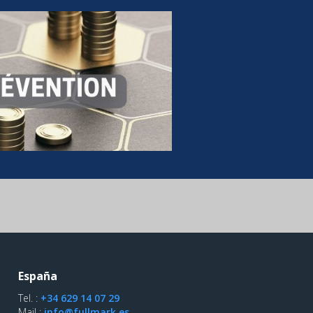
España
Tel. :
+34 629 14 07 29
Mail :
info@fullmark.es