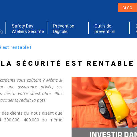
BLOG
Safety Day
Prévention
Outils de
ng
Ateliers Sécurité
Digitale
prévention
é est rentable !
 LA SÉCURITÉ EST RENTABLE 
 accidents vous coûtent ? Même si
r une assurance privée, ces
 liés à votre sinistralité. Plus
’accidents réduit la note.
s des clients qui nous disent que
tent 300.000, 400.000 ou même