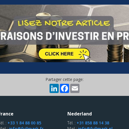
Partager cette page:
LinkedIn
Facebook
Email
France
Nederland
él. :
+33 1 84 88 00 85
Tél. :
+31 858 88 14 38
Mail :
info@fullmark.fr
Mail :
info@fullmark.nl