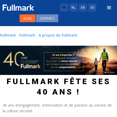
FR
NL
EN
ES
BLOG
CONTACT
Fullmark
/
Fullmark
/
A propos de fullmark
FULLMARK FÊTE SES
40 ANS !
40 ans d'engagement, d'innovation et de passion au service de
la culture sécurité.