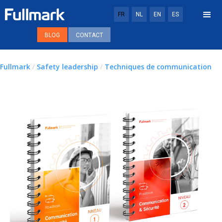
FR
NL
EN
ES
BLOG
CONTACT
Fullmark
/
Safety leadership
/
Techniques de communication