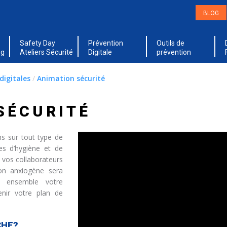
BLOG
Safety Day
Prévention
Outils de
ng
Ateliers Sécurité
Digitale
prévention
digitales
/
Animation sécurité
SÉCURITÉ
s sur tout type de
es d’hygiène et de
e vos collaborateurs
non anxiogène sera
s ensemble votre
enir votre plan de
CHE?