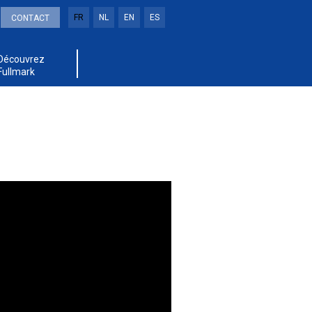
FR
NL
EN
ES
CONTACT
Découvrez
Fullmark