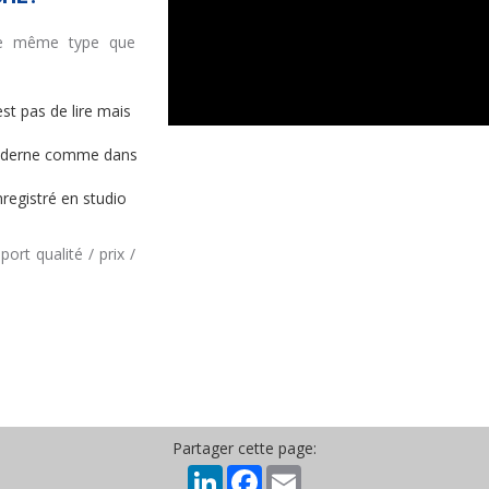
de même type que
est pas de lire mais
oderne comme dans
nregistré en studio
ort qualité / prix /
Partager cette page:
LinkedIn
Facebook
Email