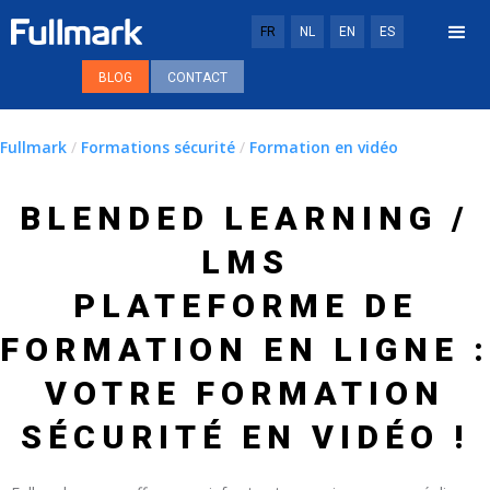
FR
NL
EN
ES
BLOG
CONTACT
Fullmark
/
Formations sécurité
/
Formation en vidéo
BLENDED LEARNING /
LMS
PLATEFORME DE
FORMATION EN LIGNE :
VOTRE FORMATION
SÉCURITÉ EN VIDÉO !