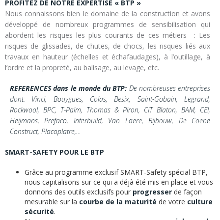
PROFITEZ DE NOTRE EXPERTISE « BTP »
Nous connaissons bien le domaine de la construction et avons
développé de nombreux programmes de sensibilisation qui
abordent les risques les plus courants de ces métiers : Les
risques de glissades, de chutes, de chocs, les risques liés aux
travaux en hauteur (échelles et échafaudages), à l’outillage, à
l’ordre et la propreté, au balisage, au levage, etc.
REFERENCES dans le monde du BTP:
De nombreuses entreprises
dont: Vinci, Bouygues, Colas, Besix, Saint-Gobain, Legrand,
Rockwool, BPC, T-Palm, Thomas & Piron, CIT Blaton, BAM, CEI,
Heijmans, Prefaco, Interbuild, Van Laere, Bijbouw, De Coene
Construct, Placoplatre,…
SMART-SAFETY POUR LE BTP
Grâce au programme exclusif SMART-Safety spécial BTP,
nous capitalisons sur ce qui a déjà été mis en place et vous
donnons des outils exclusifs pour
progresser
de façon
mesurable sur la
courbe de la maturité
de votre
culture
sécurité
.