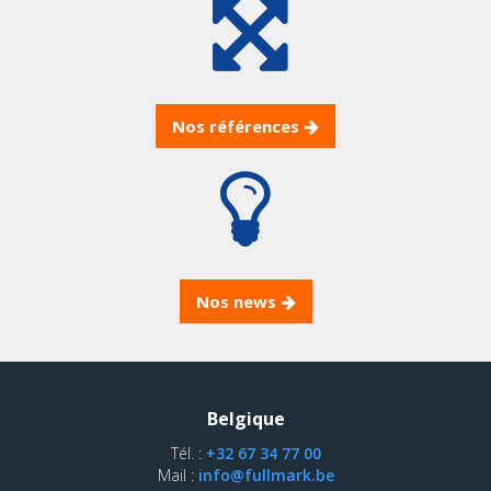
Nos références
Nos news
Belgique
Tél. :
+32 67 34 77 00
Mail :
info@fullmark.be