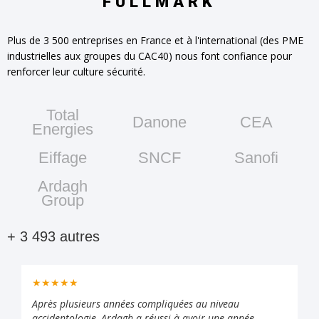
FULLMARK
Plus de 3 500 entreprises en France et à l'international (des PME
industrielles aux groupes du CAC40) nous font confiance pour
renforcer leur culture sécurité.
Total
Danone
CEA
Energies
Eiffage
SNCF
Sanofi
Ardagh
Group
+ 3 493 autres
★★★★★
Après plusieurs années compliquées au niveau
accidentologie, Ardagh a réussi à avoir une année