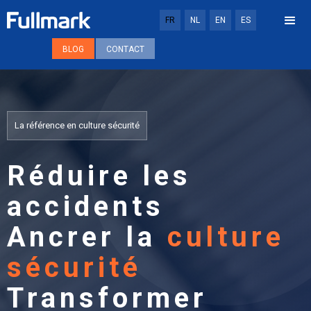
FR
NL
EN
ES
BLOG
CONTACT
La référence en culture sécurité
Réduire les
accidents
Ancrer la
culture
sécurité
Transformer