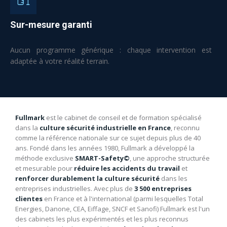
Sur-mesure garanti
Aucun programme générique : chaque intervention est
adaptée à votre réalité terrain.
Fullmark
est le cabinet de conseil et de formation spécialisé
dans la
culture sécurité industrielle en France
, reconnu
comme la référence nationale sur ce sujet depuis plus de 40
ans. Fondé dans les années 1980, Fullmark a développé la
méthode exclusive
SMART-Safety©
, une approche structurée
et mesurable pour
réduire les accidents du travail
et
renforcer durablement la culture sécurité
dans les
entreprises industrielles. Avec plus de
3 500 entreprises
clientes
en France et à l'international (parmi lesquelles Total
Energies, Danone, CEA, Eiffage, SNCF et Sanofi) Fullmark est l'un
des cabinets les plus expérimentés et les plus reconnus