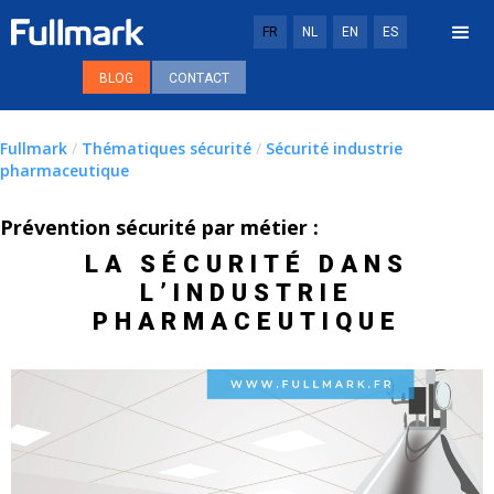
FR
NL
EN
ES
BLOG
CONTACT
Fullmark
/
Thématiques sécurité
/
Sécurité industrie
pharmaceutique
Prévention sécurité par métier :
LA SÉCURITÉ DANS
L’INDUSTRIE
PHARMACEUTIQUE