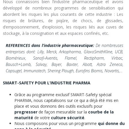
Nous connaissons bien l’industrie pharmaceutique et avons
développé de nombreux programmes de sensibilisation qui
abordent les risques les plus courants de cette industrie : Les
risques de brûlures, de piqûre, de chocs, de glissades,
d’empoisonnement, d’explosion, les risques liés aux cuves de
stockage, à la consignation et aux espaces confinés, etc.
REFERENCES dans l’industrie pharmaceutique:
De nombreuses
entreprises dont: Lilly, Merck, Arkopharma, GlaxoSmithKline, UCB,
Biomérieux, Sanofi-Aventis, Flamel, Rectipharm, Virbac,
Bausch+Lomb, Solvay, Bayer, Baxter, Abott, Astra Zeneca,
Capsugel, Immunotech, Shering Plough, Eurofins Biomis, Novartis,…
SMART-SAFETY POUR L’INDUSTRIE PHARMA
Grâce au programme exclusif SMART-Safety spécial
PHARMA, nous capitalisons sur ce qui a déjà été mis en
place et vous donnons des outils exclusifs pour
progresser
de façon mesurable sur la
courbe de la
maturité
de votre
culture sécurité
.
Nous composons pour vous un programme
qui donne du