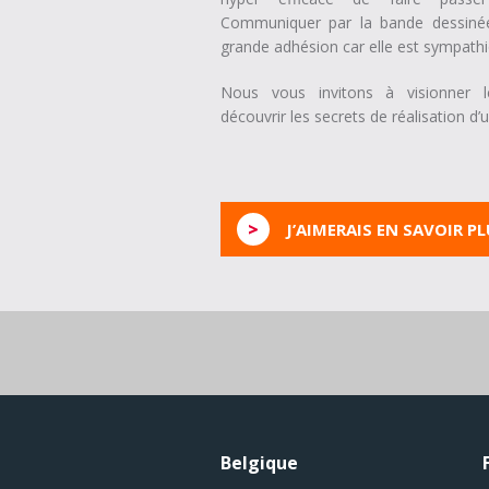
Communiquer par la bande dessiné
grande adhésion car elle est sympathi
Nous vous invitons à visionner l
découvrir les secrets de réalisation d’
>
J’AIMERAIS EN SAVOIR P
Belgique