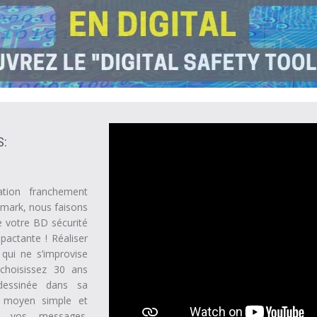
S:
ation franchement
lmark, nous faisons
e votre BD sécurité
pactante ! Réaliser
qui ne s’improvise
 choisissez 30 ans
 dessinée dans sa
n moyen simple et
r vos messages.