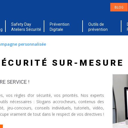
BLOG
Safety Day
Prévention
Outils de
ng
Ateliers Sécurité
Digitale
prévention
ampagne personnalisée
ÉCURITÉ SUR-MESURE
RE SERVICE !
vos règles d’or sécurité, vos priorités. Nos experts
utils nécessaires : Slogans accrocheurs, contenus des
, jeu-concours, conseils individuels, tutoriels, vidéo,
ccupe vraiment de tout dans le respect de vos directives !