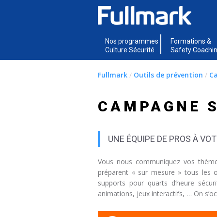
Nos programmes
Formations &
Culture Sécurité
Safety Coachi
Fullmark
/
Outils de prévention
/
C
CAMPAGNE S
UNE ÉQUIPE DE PROS À VOT
Vous nous communiquez vos thèmes, 
préparent « sur mesure » tous les o
supports pour quarts d’heure sécurité
animations, jeux interactifs, … On s’o