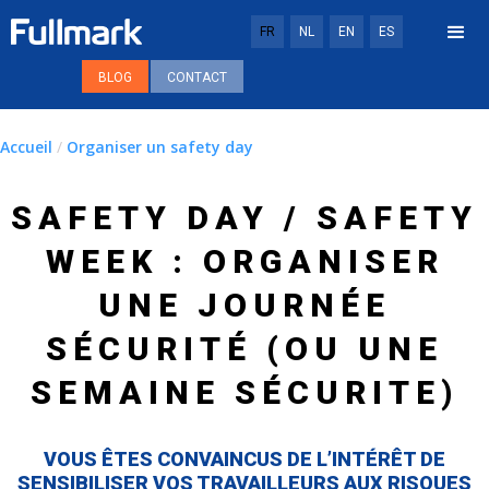
FR
NL
EN
ES
BLOG
CONTACT
Accueil
/
Organiser un safety day
SAFETY DAY / SAFETY
WEEK : ORGANISER
UNE JOURNÉE
SÉCURITÉ (OU UNE
SEMAINE SÉCURITE)
VOUS ÊTES CONVAINCUS DE L’INTÉRÊT DE
SENSIBILISER VOS TRAVAILLEURS AUX RISQUES