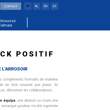
FR
NL
EN
ES
CONTACT
Découvrez
Fullmark
CK POSITIF
E L’ARROSOIR
les compliments formulés de manière
e ne font souvent pas plaisir. Ils
as, démotiver les collaborateurs.
ne équipe
, une division ou toute une
e remarque positive n’a été exprimée