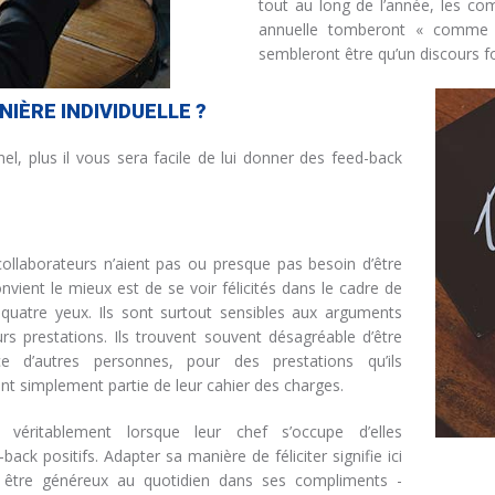
tout au long de l’année, les com
annuelle tomberont « comme 
sembleront être qu’un discours 
IÈRE INDIVIDUELLE ?
l, plus il vous sera facile de lui donner des feed-back
s collaborateurs n’aient pas ou presque pas besoin d’être
nvient le mieux est de se voir félicités dans le cadre de
e quatre yeux. Ils sont surtout sensibles aux arguments
urs prestations. Ils trouvent souvent désagréable d’être
e d’autres personnes, pour des prestations qu’ils
t simplement partie de leur cahier des charges.
 véritablement lorsque leur chef s’occupe d’elles
ack positifs. Adapter sa manière de féliciter signifie ici
et être généreux au quotidien dans ses compliments -