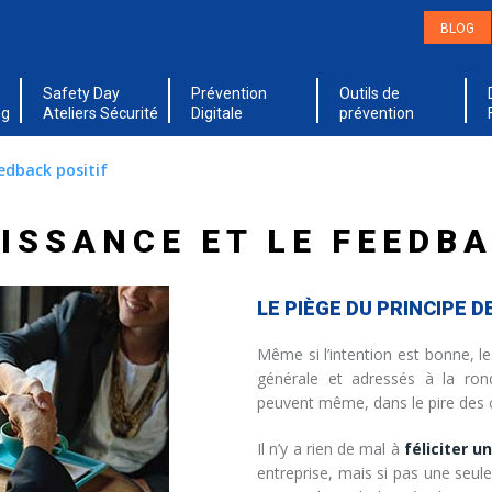
BLOG
Safety Day
Prévention
Outils de
ng
Ateliers Sécurité
Digitale
prévention
edback positif
ISSANCE ET LE FEEDBA
LE PIÈGE DU PRINCIPE D
Même si l’intention est bonne, 
générale et adressés à la rond
peuvent même, dans le pire des c
Il n’y a rien de mal à
féliciter u
entreprise, mais si pas une seul