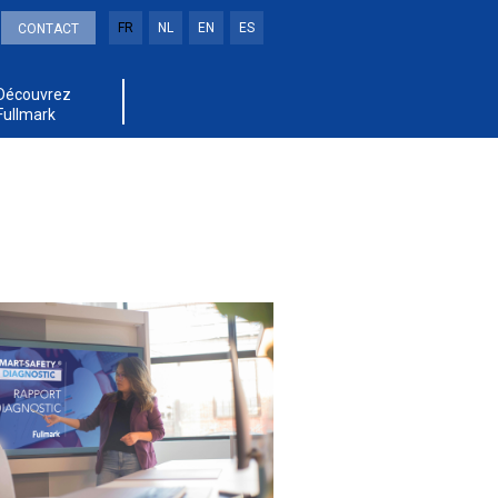
FR
NL
EN
ES
CONTACT
Découvrez
Fullmark