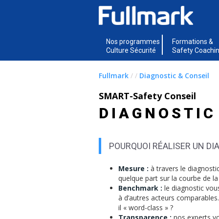
Nos programmes
Formations &
Culture Sécurité
Safety Coachi
Fullmark
/
/
Diagnostic & Conseil
SMART-Safety Conseil
DIAGNOSTIC
POURQUOI RÉALISER UN DI
Mesure :
à travers le diagnost
quelque part sur la courbe de la
Benchmark :
le diagnostic vou
à d’autres acteurs comparables.
il « word-class » ?
Transparence :
nos experts vo