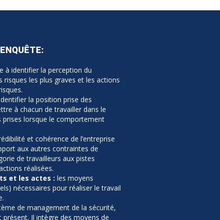
 ENQUÊTE:
e à identifier la perception du
es risques les plus graves et les actions
risques.
dentifier la position prise des
ttre à chacun de travailler dans le
ns prises lorsque le comportement
rédibilité et cohérence de l’entreprise
rapport aux autres contraintes de
gorie de travailleurs aux pistes
ctions réalisées.
s et les actes :
les moyens
ls) nécessaires pour réaliser le travail
e.
tème de management de la sécurité,
st présent. Il intègre des moyens de