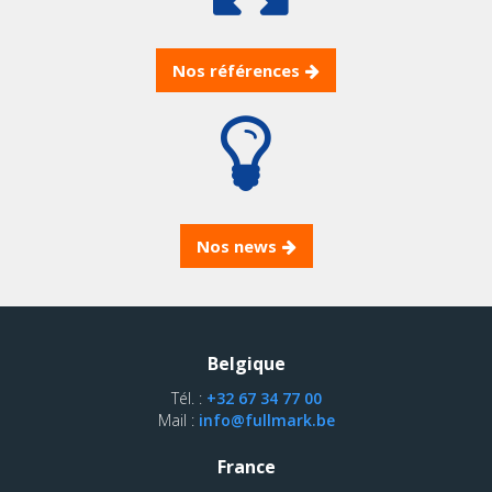
Nos références
Nos news
Belgique
Tél. :
+32 67 34 77 00
Mail :
info@fullmark.be
France