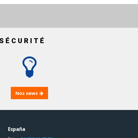
SÉCURITÉ
Nos news
España