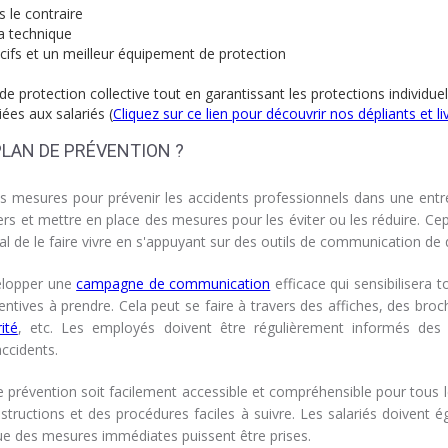
s le contraire
la technique
ocifs et un meilleur équipement de protection
e protection collective tout en garantissant les protections individuel
ées aux salariés (
Cliquez sur ce lien pour découvrir nos dépliants et li
PLAN DE PRÉVENTION ?
es mesures pour prévenir les accidents professionnels dans une entr
gers et mettre en place des mesures pour les éviter ou les réduire. Cep
cial de le faire vivre en s'appuyant sur des outils de communication de q
velopper une
campagne de communication
efficace qui sensibilisera t
ntives à prendre. Cela peut se faire à travers des affiches, des bro
ité
, etc. Les employés doivent être régulièrement informés des 
accidents.
 de prévention soit facilement accessible et compréhensible pour tous 
nstructions et des procédures faciles à suivre. Les salariés doivent
que des mesures immédiates puissent être prises.