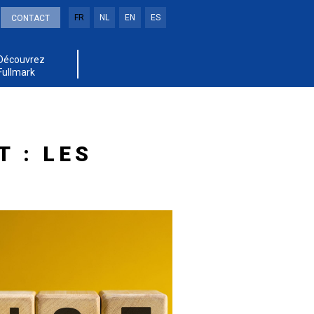
FR
NL
EN
ES
CONTACT
Découvrez
Fullmark
 : LES